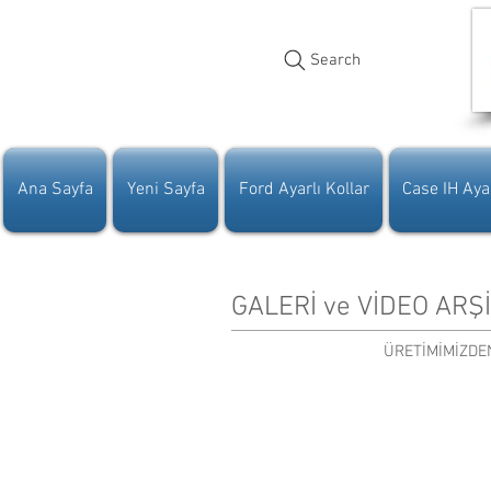
Search
Ana Sayfa
Yeni Sayfa
Ford Ayarlı Kollar
Case IH Ayar
GALERİ ve VİDEO ARŞ
ÜRETİMİMİZDE